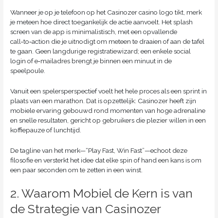
Wanneer je op je telefoon op het Casinozer casino logo tikt, merk
je meteen hoe direct toegankelijk de actie aanvoelt. Het splash
screen van de app is minimalistisch, met een opvallende
call‑to‑action die je uitnodigt om meteen te draaien of aan de tafel
te gaan. Geen langdurige registratiewizard; een enkele social
login of e‑mailadres brengt je binnen een minuut in de
speelpoule.
Vanuit een spelersperspectief voelt het hele proces als een sprint in
plaats van een marathon. Dat is opzettelijk: Casinozer heeft zijn
mobiele ervaring gebouwd rond momenten van hoge adrenaline
en snelle resultaten, gericht op gebruikers die plezier willen in een
koffiepauze of lunchtijd.
De tagline van het merk—“Play Fast, Win Fast”—echoot deze
filosofie en versterkt het idee dat elke spin of hand een kans is om
een paar seconden om te zetten in een winst.
2. Waarom Mobiel de Kern is van
de Strategie van Casinozer