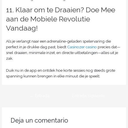
11. Klaar om te Draaien? Doe Mee
aan de Mobiele Revolutie
Vandaag!
Als je verlangt naar een adrenaline‑geladen spelervaring die
perfect in je drukke dag past, biedt
Casinozer casino
precies dat—
snel draaien, minimale inzet, en directe uitbetalingen—alles uit je
zak.
Duik nu in de app en ontdek hoe korte sessies nog steeds grote
spanning kunnen brengen in elke minuut die je speelt.
←
Entrada
Entrada siguiente
anterior
→
Deja un comentario