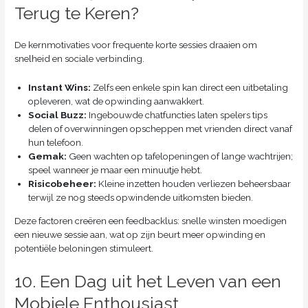
Terug te Keren?
De kernmotivaties voor frequente korte sessies draaien om
snelheid en sociale verbinding.
Instant Wins:
Zelfs een enkele spin kan direct een uitbetaling
opleveren, wat de opwinding aanwakkert.
Social Buzz:
Ingebouwde chatfuncties laten spelers tips
delen of overwinningen opscheppen met vrienden direct vanaf
hun telefoon.
Gemak:
Geen wachten op tafelopeningen of lange wachtrijen;
speel wanneer je maar een minuutje hebt.
Risicobeheer:
Kleine inzetten houden verliezen beheersbaar
terwijl ze nog steeds opwindende uitkomsten bieden.
Deze factoren creëren een feedbacklus: snelle winsten moedigen
een nieuwe sessie aan, wat op zijn beurt meer opwinding en
potentiële beloningen stimuleert.
10. Een Dag uit het Leven van een
Mobiele Enthousiast