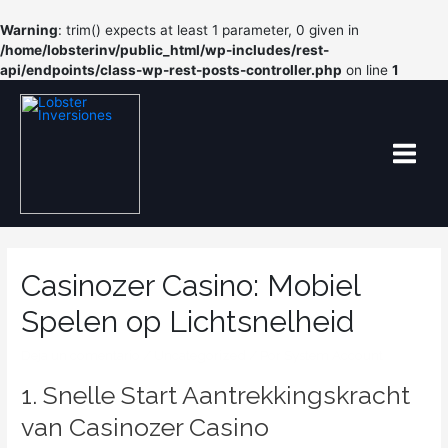
Warning
: trim() expects at least 1 parameter, 0 given in
/home/lobsterinv/public_html/wp-includes/rest-
api/endpoints/class-wp-rest-posts-controller.php
on line
1
Casinozer Casino: Mobiel
Spelen op Lichtsnelheid
Deja un comentario
/
Uncategorized
/ Por
System Account
1. Snelle Start Aantrekkingskracht
van Casinozer Casino