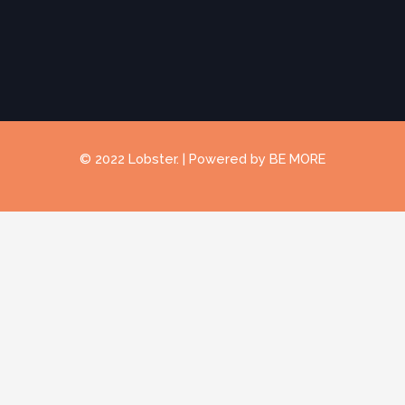
© 2022 Lobster. | Powered by
BE MORE