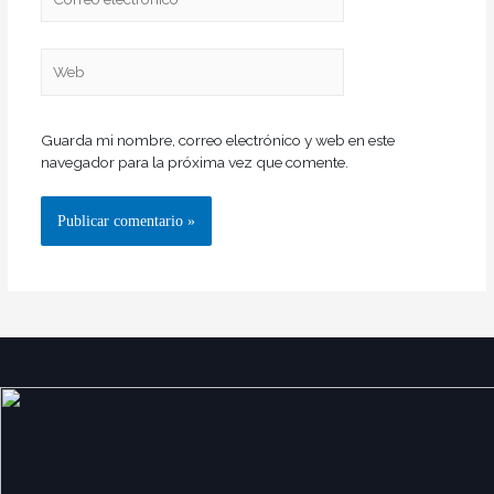
Guarda mi nombre, correo electrónico y web en este
navegador para la próxima vez que comente.