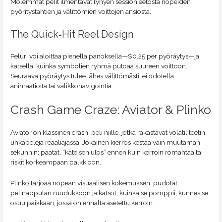
Molemmat pelit ilmentävät lyhyen session eetosta nopeiden
pyöritystahtien ja välittömien voittojen ansiosta.
The Quick‑Hit Reel Design
Peluri voi aloittaa pienellä panoksella—$0.25 per pyöräytys—ja
katsella, kuinka symbolien ryhmä putoaa suureen voittoon.
Seuraava pyöräytys tulee lähes välittömästi; ei odotella
animaatioita tai valikkonavigointia.
Crash Game Craze: Aviator & Plinko
Aviator on klassinen crash-peli niille, jotka rakastavat volatiliteetin
uhkapelejä reaaliajassa. Jokainen kierros kestää vain muutaman
sekunnin; päätät, “käteisen ulos” ennen kuin kerroin romahtaa tai
riskit korkeampaan palkkioon.
Plinko tarjoaa nopean visuaalisen kokemuksen: pudotat
pelinappulan ruudukkoon ja katsot, kuinka se pomppii, kunnes se
osuu paikkaan, jossa on ennalta asetettu kerroin.