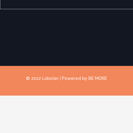
© 2022 Lobster. | Powered by
BE MORE