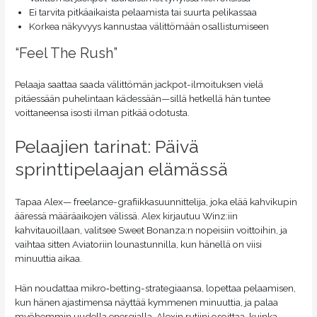
Ei tarvita pitkäaikaista pelaamista tai suurta pelikassaa
Korkea näkyvyys kannustaa välittömään osallistumiseen
“Feel The Rush”
Pelaaja saattaa saada välittömän jackpot-ilmoituksen vielä
pitäessään puhelintaan kädessään—sillä hetkellä hän tuntee
voittaneensa isosti ilman pitkää odotusta.
Pelaajien tarinat: Päivä
sprinttipelaajan elämässä
Tapaa Alex— freelance-grafiikkasuunnittelija, joka elää kahvikupin
ääressä määräaikojen välissä. Alex kirjautuu Winz:iin
kahvitauoillaan, valitsee Sweet Bonanza:n nopeisiin voittoihin, ja
vaihtaa sitten Aviatoriin lounastunnilla, kun hänellä on viisi
minuuttia aikaa.
Hän noudattaa mikro‑betting-strategiaansa, lopettaa pelaamisen,
kun hänen ajastimensa näyttää kymmenen minuuttia, ja palaa
myöhemmin uudella energialla. Alexin rutiini osoittaa, kuinka